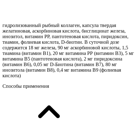
гидролизованный рыбный коллаген, капсула твердая
желатиновая, аскорбиновая кислота, бисглицинат железа,
инозитол, витамин PP, пантотеновая кислота, пиридоксин,
тиамин, фолиевая кислота, D-биотин. В суточной дозе
содержится 18 мг железа, 90 мг аскорбиновой кислоты, 1,5
тиамина (витамин В1), 20 мг витамина РР (витамин В3), 5 мг
витамина В5 (пантотеновая кислота), 2 мг пиридоксина
(витамин В6), 0,05 мг D-Биотина (витамин В7), 80 мг
инозитола (витамин В8), 0,4 мг витамина В9 (фолиевая
кислота)
Способы применения