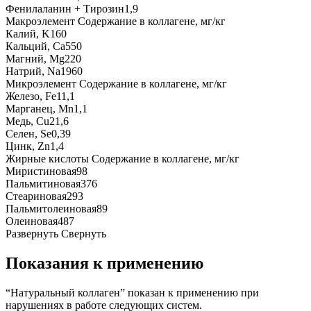
Фенилаланин + Тирозин
1,9
Макроэлемент
Содержание в коллагене, мг/кг
Калий, K
160
Кальций, Ca
550
Магний, Mg
220
Натрий, Na
1960
Микроэлемент
Содержание в коллагене, мг/кг
Железо, Fe
11,1
Марганец, Mn
1,1
Медь, Cu
21,6
Селен, Se
0,39
Цинк, Zn
1,4
Жирные кислоты
Содержание в коллагене, мг/кг
Миристиновая
98
Пальмитиновая
376
Стеариновая
293
Пальмитолеиновая
89
Олеиновая
487
Развернуть
Свернуть
Показания к применению
“Натуральный коллаген” показан к применению при
нарушениях в работе следующих систем.