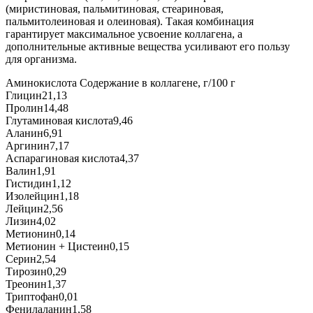
(миристиновая, пальмитиновая, стеариновая,
пальмитолеиновая и олеиновая). Такая комбинация
гарантирует максимальное усвоение коллагена, а
дополнительные активные вещества усиливают его пользу
для организма.
Аминокислота
Содержание в коллагене, г/100 г
Глицин
21,13
Пролин
14,48
Глутаминовая кислота
9,46
Аланин
6,91
Аргинин
7,17
Аспарагиновая кислота
4,37
Валин
1,91
Гистидин
1,12
Изолейцин
1,18
Лейцин
2,56
Лизин
4,02
Метионин
0,14
Метионин + Цистеин
0,15
Серин
2,54
Тирозин
0,29
Треонин
1,37
Триптофан
0,01
Фенилаланин
1,58